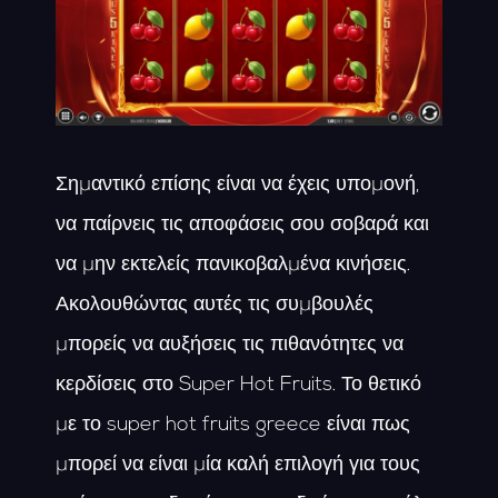
Σημαντικό επίσης είναι να έχεις υπομονή,
να παίρνεις τις αποφάσεις σου σοβαρά και
να μην εκτελείς πανικοβαλμένα κινήσεις.
Ακολουθώντας αυτές τις συμβουλές
μπορείς να αυξήσεις τις πιθανότητες να
κερδίσεις στο Super Hot Fruits. Το θετικό
με το super hot fruits greece είναι πως
μπορεί να είναι μία καλή επιλογή για τους