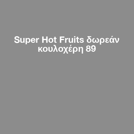
Super Hot Fruits δωρεάν
κουλοχέρη 89