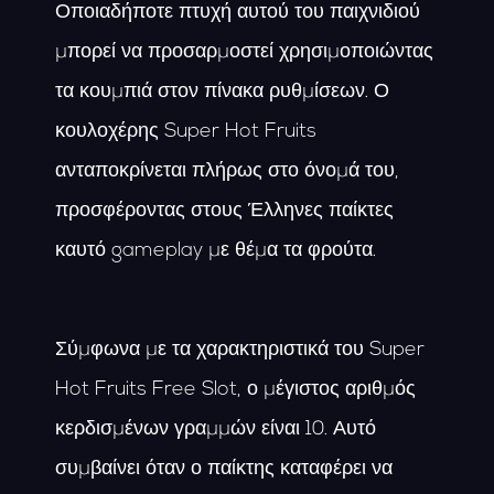
Οποιαδήποτε πτυχή αυτού του παιχνιδιού
μπορεί να προσαρμοστεί χρησιμοποιώντας
τα κουμπιά στον πίνακα ρυθμίσεων. Ο
κουλοχέρης Super Hot Fruits
ανταποκρίνεται πλήρως στο όνομά του,
προσφέροντας στους Έλληνες παίκτες
καυτό gameplay με θέμα τα φρούτα.
Σύμφωνα με τα χαρακτηριστικά του Super
Hot Fruits Free Slot, ο μέγιστος αριθμός
κερδισμένων γραμμών είναι 10. Αυτό
συμβαίνει όταν ο παίκτης καταφέρει να