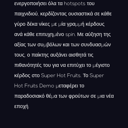
ενεργοποιήσει όλα τα hotspots του
παιχνιδιού, κερδίζοντας ουσιαστικά σε κάθε
γύρο δέκα νίκες με μία γραμμή κέρδους
ανά κάθε επιτυχημένο spin. Με αύξηση της
αξίας των συμβόλων και των συνδυασμών
τους, ο παίκτης αυξάνει αισθητά τις
πιθανότητές του για να επιτύχει το μέγιστο
κέρδος στο Super Hot Fruits. Το Super
Hot Fruits Demo μεταφέρει το
παραδοσιακό θέμα των φρούτων σε μια νέα
εποχή.