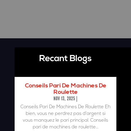
Recant Blogs
Conseils Pari De Machines De
Roulette
NOV 13, 2025
|
Conseils Pari De Machines De Roulette Eh
bien, vous ne perdrez pas d'argent si
vous manquez le pari principal. Conseils
pari de machines de roulette...