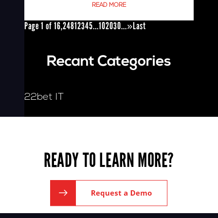
READ MORE
Page 1 of 16,248
1
2
3
4
5
...
10
20
30
...
»
Last
Recant Categories
22bet IT
READY TO LEARN MORE?