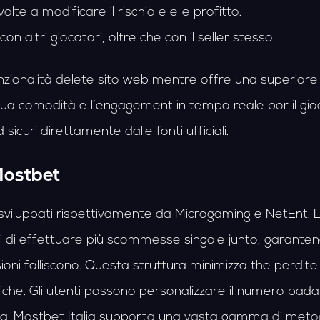
te a modificare il rischio e elle profitto.
n altri giocatori, oltre che con il seller stesso.
funzionalità delete sito web mentre offre una superiore 
 sua comodità e l’engagement in tempo reale por il gio
icuri direttamente dalle fonti ufficiali.
Mostbet
sviluppati rispettivamente da Microgaming e NetEnt. 
 di effettuare più scommesse singole junto, garante
oni falliscono. Questa struttura minimizza the perdite
che. Gli utenti possono personalizzare il numero pada
ama. Mostbet Italia supporta una vasta gamma di metod