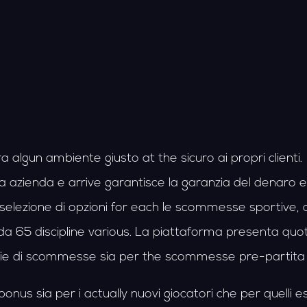
algun ambiente giusto at the sicuro ai propri clienti.
a azienda e arrive garantisce la garanzia del denaro e
a selezione di opzioni for each le scommesse sportive,
 pada 65 discipline various. La piattaforma presenta quo
gie di scommesse sia per the scommesse pre-partita c
onus sia per i actually nuovi giocatori che per quelli es