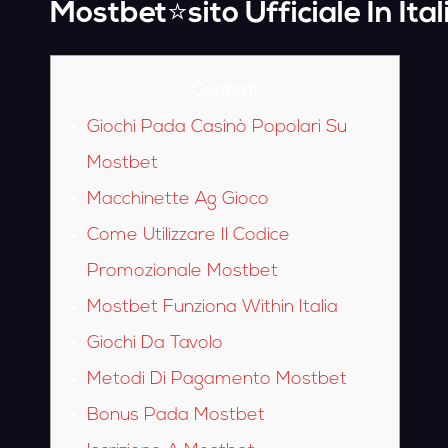
Mostbet⭐️sito Ufficiale In It
Content
Giochi Pada Casinò Popolari Su
Mostbet
Macchinette Ag Gioco
Come Utilizzare Il Codice
Promozionale Mostbet
Mostbet Funziona Within Italia
Giochi Da Tavolo
Metodi Di Pagamento Mostbet
Bonus Pada Mostbet