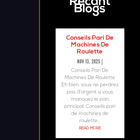
Recant
Blogs
Conseils Pari De
Machines De
Roulette
NOV 13, 2025
|
Conseils Pari De
Machines De Roulette
Eh bien, vous ne perdrez
pas d'argent si vous
manquez le pari
principal. Conseils pari
de machines de
roulette...
READ MORE