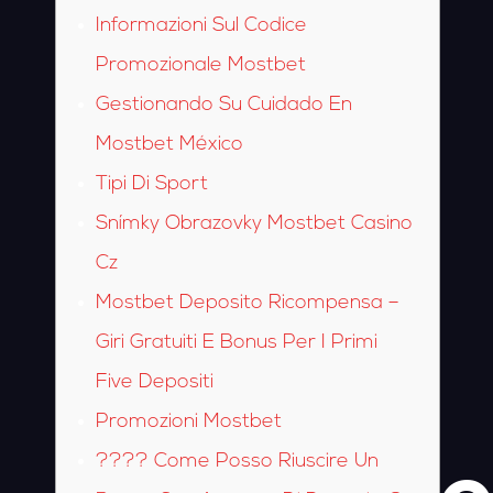
Informazioni Sul Codice
Promozionale Mostbet
Gestionando Su Cuidado En
Mostbet México
Tipi Di Sport
Snímky Obrazovky Mostbet Casino
Cz
Mostbet Deposito Ricompensa –
Giri Gratuiti E Bonus Per I Primi
Five Depositi
Promozioni Mostbet
???? Come Posso Riuscire Un