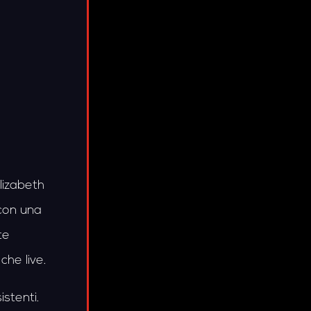
lizabeth
 con una
te
he live.
istenti.