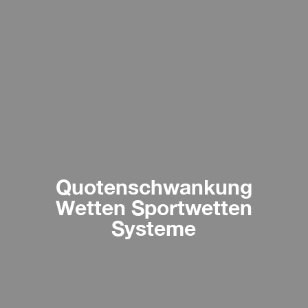
Quotenschwankung
Wetten Sportwetten
Systeme