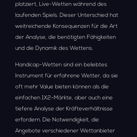
platziert, Live-Wetten während des
laufenden Spiels. Dieser Unterschied hat
weitreichende Konsequenzen für die Art
der Analyse, die benötigten Fähigkeiten
und die Dynamik des Wettens.
Handicap-Wetten sind ein beliebtes
Instrument für erfahrene Wetter, da sie
oft mehr Value bieten können als die
einfachen 1X2-Märkte, aber auch eine
tiefere Analyse der Kräfteverhältnisse
erfordern. Die Notwendigkeit, die
Angebote verschiedener Wettanbieter