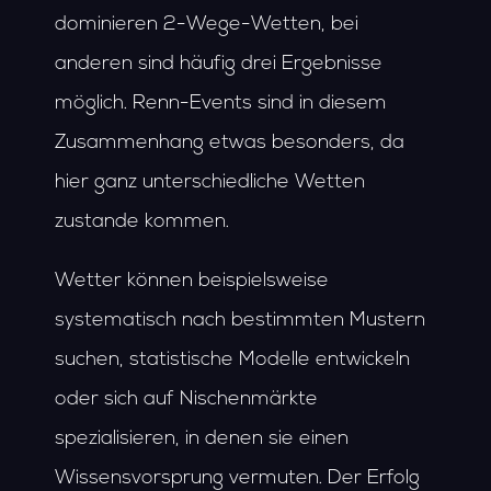
dominieren 2-Wege-Wetten, bei
anderen sind häufig drei Ergebnisse
möglich. Renn-Events sind in diesem
Zusammenhang etwas besonders, da
hier ganz unterschiedliche Wetten
zustande kommen.
Wetter können beispielsweise
systematisch nach bestimmten Mustern
suchen, statistische Modelle entwickeln
oder sich auf Nischenmärkte
spezialisieren, in denen sie einen
Wissensvorsprung vermuten. Der Erfolg