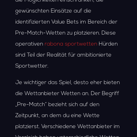
die Möglichkeiten einschränken, die
gewünschten Einsätze auf die
identifizierten Value Bets im Bereich der
Pre-Match-Wetten zu platzieren. Diese
operativen
rabona sportwetten
Hürden
sind Teil der Realität für ambitionierte
Sportwetter.
Je wichtiger das Spiel, desto eher bieten
die Wettanbieter Wetten an. Der Begriff
„Pre-Match“ bezieht sich auf den
Zeitpunkt, an dem du eine Wette
platzierst. Verschiedene Wettanbieter im