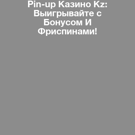
Pin-up Казино Kz:
Выигрывайте с
Бонусом И
Фриспинами!