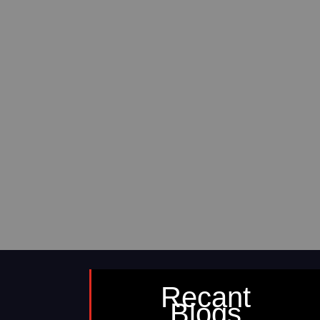
Recant
Blogs