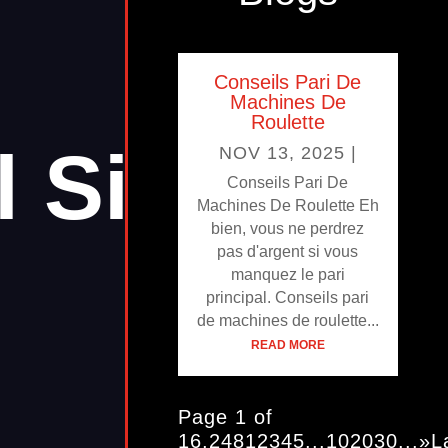
Conseils Pari De
Machines De
Roulette
l Site
NOV 13, 2025
|
Conseils Pari De
Machines De Roulette Eh
bien, vous ne perdrez
pas d'argent si vous
manquez le pari
principal. Conseils pari
de machines de roulette...
READ MORE
Page 1 of
16,248
1
2
3
4
5
...
10
20
30
...
»
L