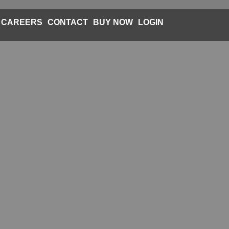
CAREERS
CONTACT
BUY NOW
LOGIN