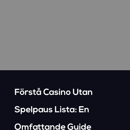
Förstå Casino Utan
Spelpaus Lista: En
Omfattande Guide