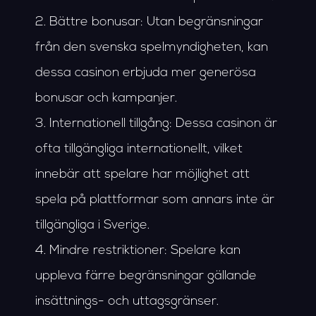
Bättre bonusar: Utan begränsningar
från den svenska spelmyndigheten, kan
dessa casinon erbjuda mer generösa
bonusar och kampanjer.
Internationell tillgång: Dessa casinon är
ofta tillgängliga internationellt, vilket
innebär att spelare har möjlighet att
spela på plattformar som annars inte är
tillgängliga i Sverige.
Mindre restriktioner: Spelare kan
uppleva färre begränsningar gällande
insättnings- och uttagsgränser.