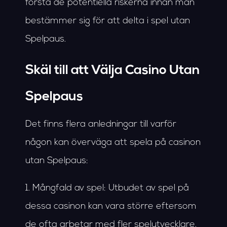
förstå de potentiella riskerna innan man
bestämmer sig för att delta i spel utan
Spelpaus.
Skäl till att Välja Casino Utan
Spelpaus
Det finns flera anledningar till varför
någon kan överväga att spela på casinon
utan Spelpaus:
Mångfald av spel: Utbudet av spel på
dessa casinon kan vara större eftersom
de ofta arbetar med fler spelutvecklare.