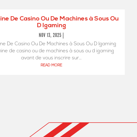
ine De Casino Ou De Machines à Sous Ou
D Igaming
NOV 13, 2025
|
ne De Casino Ou De Machines à Sous Ou D Igaming
ine de casino ou de machines à sous ou d igaming
avant de vous inscrire sur...
READ MORE