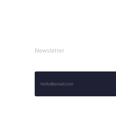
Newsletter
Get the latest news about Jsleeve
Copyright 2022 Synergy7. All Rights R