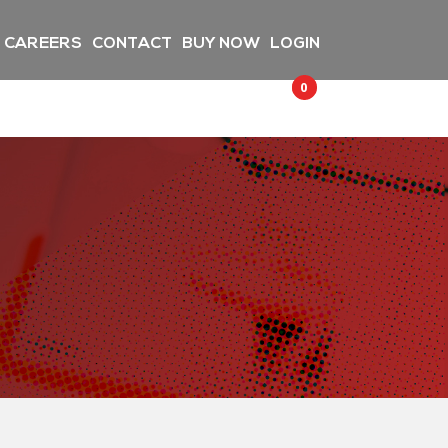
CAREERS
CONTACT
BUY NOW
LOGIN
0