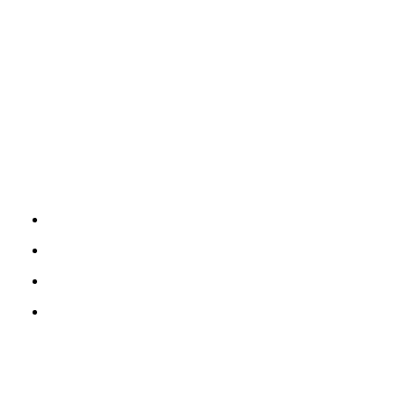
About Us
Media
Contact Us
Demo