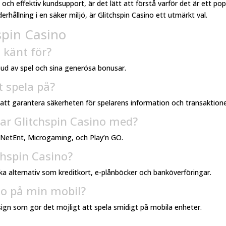
och effektiv kundsupport, är det lätt att förstå varför det är ett pop
rhållning i en säker miljö, är Glitchspin Casino ett utmärkt val.
spin Casino
 känt för?
tbud av spel och sina generösa bonusar.
t spela på?
 att garantera säkerheten för spelarens information och transaktione
tar Glitchspin Casino med?
NetEnt, Microgaming, och Play’n GO.
chspin Casino?
ka alternativ som kreditkort, e-plånböcker och banköverföringar.
no på min mobil?
sign som gör det möjligt att spela smidigt på mobila enheter.