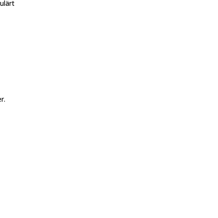
ulärt
r.