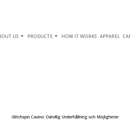
BOUT US
PRODUCTS
HOW IT WORKS
APPAREL
CA
IENCE
N UP TO RECEIVE TWO MONTHS FREE ON THE APP
ing to accelerate the skill development of your players and optimi
n insight with revolutionary technology to provide the type of data
 you don’t measure, you can’t improve. JSleeve brings you tried-and
game. The 21st Century Athlete needs real-time stats, we can deliver
PT.
Glitchspin Casino: Oändlig Underhållning och Möjligheter
Learn More