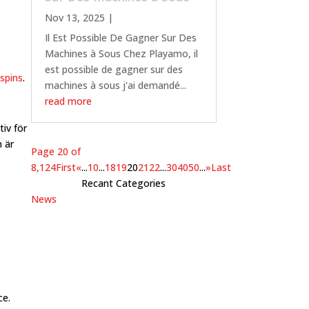
Nov 13, 2025
|
Il Est Possible De Gagner Sur Des
Machines à Sous Chez Playamo, il
est possible de gagner sur des
 spins
.
machines à sous j'ai demandé...
read more
tiv för
n är
Page 20 of
8,124
First
«
...
10
...
18
19
20
21
22
...
30
40
50
...
»
Last
Recant Categories
News
ce.