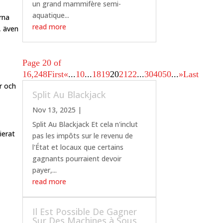
un grand mammifère semi-
aquatique...
erna
read more
, även
Page 20 of
16,248
First
«
...
10
...
18
19
20
21
22
...
30
40
50
...
»
Last
r och
Split Au Blackjack
Nov 13, 2025
|
Split Au Blackjack Et cela n'inclut
ierat
pas les impôts sur le revenu de
l'État et locaux que certains
gagnants pourraient devoir
payer,...
read more
Il Est Possible De Gagner
Sur Des Machines à Sous