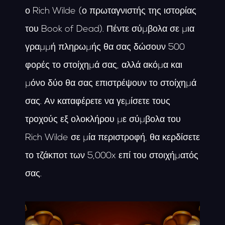
ο Rich Wilde (ο πρωταγνιστής της ιστορίας
του Book of Dead). Πέντε σύμβολα σε μια
γραμμή πληρωμής θα σας δώσουν 500
φορές το στοίχημά σας, αλλά ακόμα και
μόνο δύο θα σας επιστρέψουν το στοίχημά
σας. Αν καταφέρετε να γεμίσετε τους
τροχούς εξ ολοκλήρου με σύμβολα του
Rich Wilde σε μία περιστροφή, θα κερδίσετε
το τζάκποτ των 5,000x επί του στοιχήματός
σας.