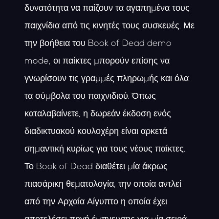
δυνατότητα να παίζουν τα αγαπημένα τους
παιχνίδια από τις κινητές τους συσκευές. Με
την βοήθεια του Book of Dead demo
mode, οι παίκτες μπορούν επίσης να
γνωρίσουν τις γραμμές πληρωμής και όλα
τα σύμβολα του παιχνιδιού. Όπως
καταλαβαίνετε, η δωρεάν έκδοση ενός
διαδικτυακού κουλοχέρη είναι αρκετά
σημαντική κυρίως για τους νέους παίκτες.
Το Book of Dead διαθέτει μία άκρως
πιασάρικη θεματολογία, την οποία αντλεί
από την Αρχαία Αίγυπτο η οποία έχει