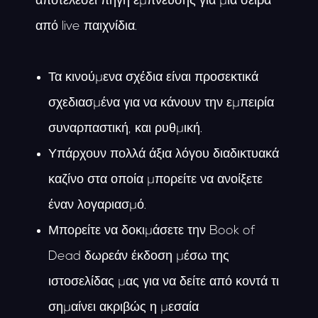
αποτελέσει πηγή έμπνευσης για μία σειρά
από live παιχνίδια.
Τα κινούμενα σχέδια είναι προσεκτικά
σχεδιασμένα για να κάνουν την εμπειρία
συναρπαστική, και ρυθμική.
Υπάρχουν πολλά άξια λόγου διαδικτυακά
καζίνο στα οποία μπορείτε να ανοίξετε
έναν λογαριασμό.
Μπορείτε να δοκιμάσετε την Book of
Dead δωρεάν έκδοση μέσω της
ιστοσελίδας μας για να δείτε από κοντά τι
σημαίνει ακριβώς η μεσαία