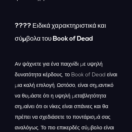
???? Ειδικά χαρακτηριστικά και
σύμβολα του Book of Dead
Αν ψάχνετε για ένα παιχνίδι με υψηλή
δυνατότητα κέρδους, το Book of Dead είναι
μια καλή επιλογή. Ωστόσο, είναι σημαντικό
να θυμάστε ότι η υψηλή μεταβλητότητα
σημαίνει ότι οι νίκες είναι σπάνιες και θα
πρέπει να σχεδιάσετε το ποντάρισμά σας
αναλόγως. Το πιο επικερδές σύμβολο είναι